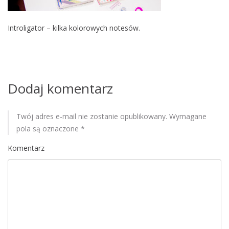
M
o
Introligator – kilka kolorowych notesów.
b
i
l
e
Dodaj komentarz
Twój adres e-mail nie zostanie opublikowany.
Wymagane
pola są oznaczone
*
Komentarz