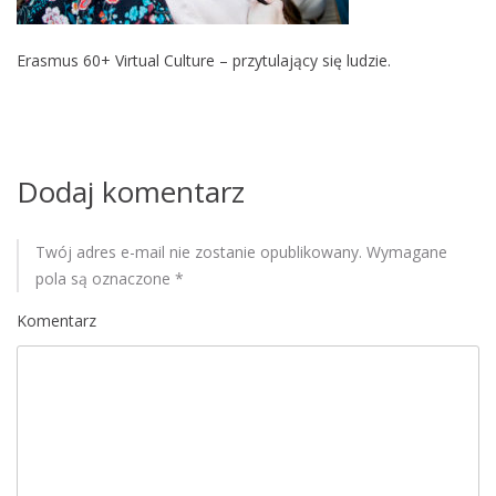
M
o
Erasmus 60+ Virtual Culture – przytulający się ludzie.
b
i
l
e
Dodaj komentarz
Twój adres e-mail nie zostanie opublikowany.
Wymagane
pola są oznaczone
*
Komentarz