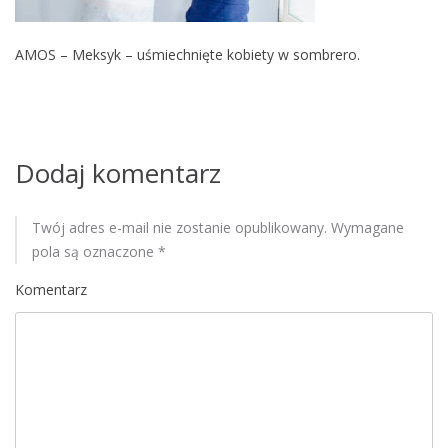
M
o
AMOS – Meksyk – uśmiechnięte kobiety w sombrero.
b
i
l
e
Dodaj komentarz
Twój adres e-mail nie zostanie opublikowany.
Wymagane
pola są oznaczone
*
Komentarz