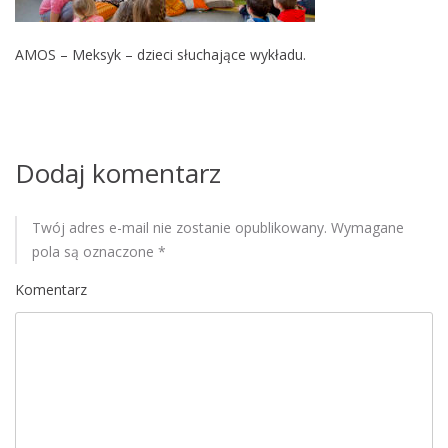
M
o
AMOS – Meksyk – dzieci słuchające wykładu.
b
i
l
e
Dodaj komentarz
Twój adres e-mail nie zostanie opublikowany.
Wymagane
pola są oznaczone
*
Komentarz