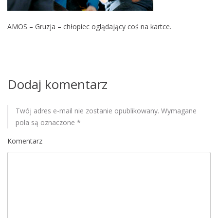
M
o
AMOS – Gruzja – chłopiec oglądający coś na kartce.
b
i
l
e
Dodaj komentarz
Twój adres e-mail nie zostanie opublikowany.
Wymagane
pola są oznaczone
*
Komentarz