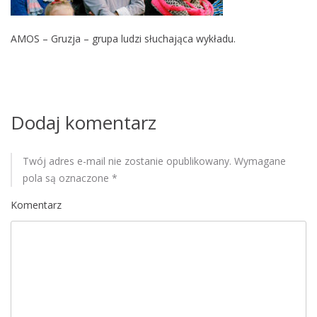
M
o
AMOS – Gruzja – grupa ludzi słuchająca wykładu.
b
i
l
e
Dodaj komentarz
Twój adres e-mail nie zostanie opublikowany.
Wymagane
pola są oznaczone
*
Komentarz