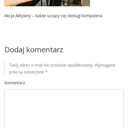
M
o
Akcja Aktywny – ludzie uczący się obsługi komputera.
b
i
l
e
Dodaj komentarz
Twój adres e-mail nie zostanie opublikowany.
Wymagane
pola są oznaczone
*
Komentarz