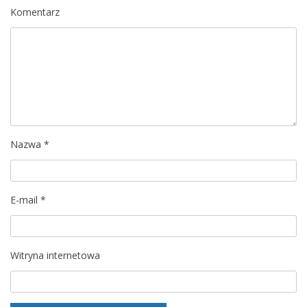
c
Komentarz
j
a
w
p
Nazwa
*
i
s
E-mail
*
u
Witryna internetowa