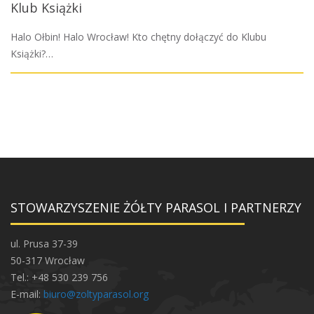
Klub Książki
Halo Ołbin! Halo Wrocław! Kto chętny dołączyć do Klubu
Książki?…
STOWARZYSZENIE ŻÓŁTY PARASOL I PARTNERZY
ul. Prusa 37-39
50-317 Wrocław
Tel.: +48 530 239 756
E-mail:
biuro@zoltyparasol.org