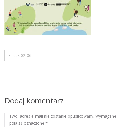
M
o
b
i
l
e
esk 02-06
N
a
w
i
Dodaj komentarz
g
Twój adres e-mail nie zostanie opublikowany.
Wymagane
a
pola są oznaczone
*