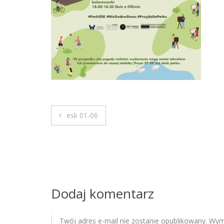
esk 01-06
N
a
w
i
Dodaj komentarz
g
Twój adres e-mail nie zostanie opublikowany.
Wyma