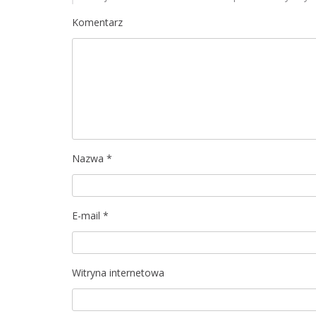
a
Komentarz
c
j
a
w
p
Nazwa
*
i
s
E-mail
*
u
Witryna internetowa