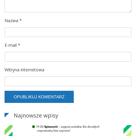
p
Nazwa
*
i
s
E-mail
*
u
Witryna internetowa
Najnowsze wpisy