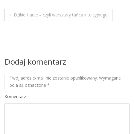
M
o
Dzikie Harce – czyli warsztaty tańca intuicyjnego
b
N
i
a
l
e
w
i
Dodaj komentarz
g
Twój adres e-mail nie zostanie opublikowany.
Wymagane
a
pola są oznaczone
*
c
Komentarz
j
a
w