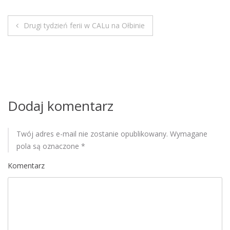
M
o
Drugi tydzień ferii w CALu na Ołbinie
b
N
i
a
l
e
w
i
Dodaj komentarz
g
Twój adres e-mail nie zostanie opublikowany.
Wymagane
a
pola są oznaczone
*
c
Komentarz
j
a
w