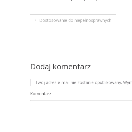
Dostosowanie do niepełnosprawnych
N
a
w
i
Dodaj komentarz
g
Twój adres e-mail nie zostanie opublikowany.
Wyma
a
Komentarz
c
j
a