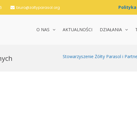
6
biuro@zoltyparasol.org
O NAS
AKTUALNOŚCI
DZIAŁANIA
nie Żółty Parasol i Partnerzy
nych
Stowarzyszenie Żółty Parasol i Partn