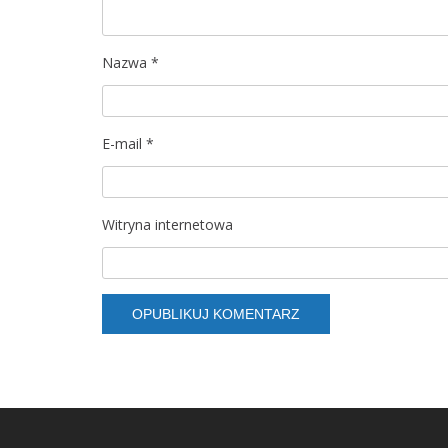
w
p
Nazwa
*
i
s
E-mail
*
u
Witryna internetowa