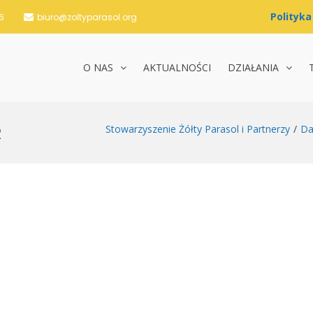
6
biuro@zoltyparasol.org
O NAS
AKTUALNOŚCI
DZIAŁANIA
nie Żółty Parasol i Partnerzy
2
Stowarzyszenie Żółty Parasol i Partnerzy
Da