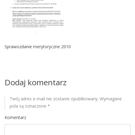
M
o
b
i
l
e
Sprawozdanie merytoryczne 2010
Dodaj komentarz
Twój adres e-mail nie zostanie opublikowany.
Wymagane
pola są oznaczone
*
Komentarz