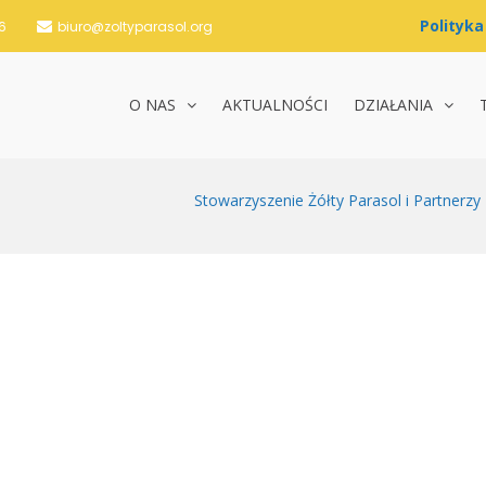
6
biuro@zoltyparasol.org
O NAS
AKTUALNOŚCI
DZIAŁANIA
nie Żółty Parasol i Partnerzy
Stowarzyszenie Żółty Parasol i Partnerzy