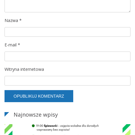
p
Nazwa
*
i
s
E-mail
*
u
Witryna internetowa
Najnowsze wpisy