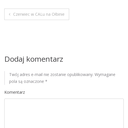
M
o
Czerwiec w CALu na Ołbinie
b
N
i
a
l
e
w
i
Dodaj komentarz
g
Twój adres e-mail nie zostanie opublikowany.
Wymagane
a
pola są oznaczone
*
c
Komentarz
j
a
w