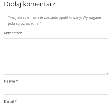
Dodaj komentarz
l
i
a
k
s
Twój adres e-mail nie zostanie opublikowany.
Wymagane
s
pola są oznaczone
*
u
a
Komentarz
c
y
j
n
e
z
t
a
Nazwa
*
ń
c
e
m
E-mail
*