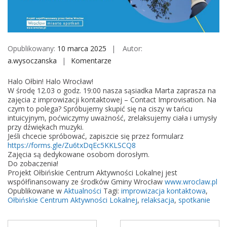
M
o
b
i
Opublikowany:
10 marca 2025
Autor:
l
a.wysoczanska
Komentarze
o
e
n
Halo Ołbin! Halo Wrocław!
C
W środę 12.03 o godz. 19:00 nasza sąsiadka Marta zaprasza na
o
zajęcia z improwizacji kontaktowej – Contact Improvisation. Na
czym to polega? Spróbujemy skupić się na ciszy w tańcu
n
intuicyjnym, poćwiczymy uważność, zrelaksujemy ciała i umysły
t
przy dźwiękach muzyki.
a
Jeśli chcecie spróbować, zapiszcie się przez formularz
https://forms.gle/Zu6txDqEc5KKLSCQ8
c
Zajęcia są dedykowane osobom dorosłym.
t
Do zobaczenia!
I
Projekt Ołbińskie Centrum Aktywności Lokalnej jest
współfinansowany ze środków Gminy Wrocław
www.wroclaw.pl
m
Opublikowane w
Aktualności
Tagi:
improwizacja kontaktowa
,
p
Ołbińskie Centrum Aktywności Lokalnej
,
relaksacja
,
spotkanie
r
o