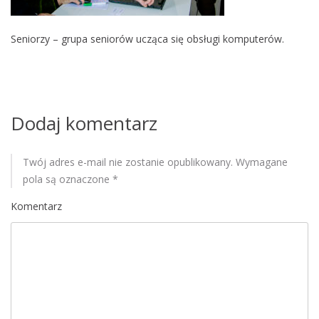
M
o
Seniorzy – grupa seniorów ucząca się obsługi komputerów.
b
i
l
e
Dodaj komentarz
Twój adres e-mail nie zostanie opublikowany.
Wymagane
pola są oznaczone
*
Komentarz