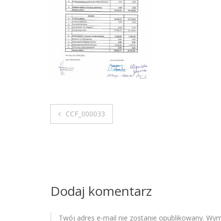
CCF_000033
N
a
w
i
Dodaj komentarz
g
Twój adres e-mail nie zostanie opublikowany.
Wyma