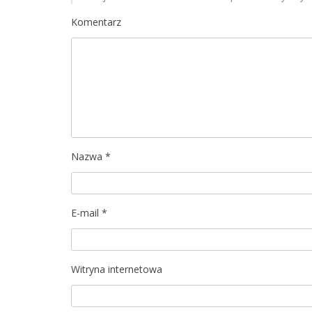
a
Komentarz
c
j
a
w
p
Nazwa
*
i
s
E-mail
*
u
Witryna internetowa