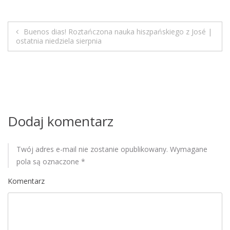
M
o
b
Buenos dias! Roztańczona nauka hiszpańskiego z José |
N
ostatnia niedziela sierpnia
i
l
a
e
w
i
Dodaj komentarz
g
a
Twój adres e-mail nie zostanie opublikowany.
Wymagane
pola są oznaczone
*
c
Komentarz
j
a