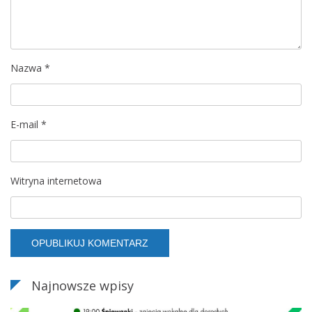
w
p
i
Nazwa
*
s
u
E-mail
*
Witryna internetowa
Najnowsze wpisy