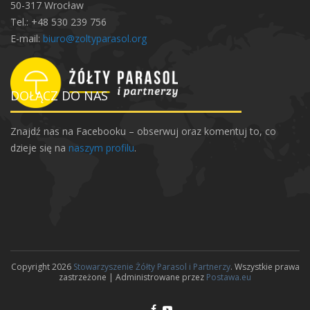
50-317 Wrocław
Tel.: +48 530 239 756
E-mail:
biuro@zoltyparasol.org
DOŁĄCZ DO NAS
Znajdź nas na Facebooku – obserwuj oraz komentuj to, co
dzieje się na
naszym profilu
.
Copyright 2026
Stowarzyszenie Żółty Parasol i Partnerzy
. Wszystkie prawa
zastrzeżone | Administrowane przez
Postawa.eu
F
Y