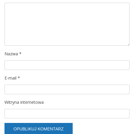
j
a
w
p
i
Nazwa
*
s
u
E-mail
*
Witryna internetowa