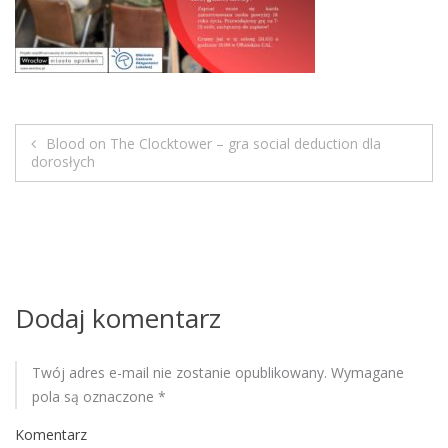
M
o
b
i
l
e
Blood on The Clocktower – gra social deduction dla
N
dorosłych
a
w
i
Dodaj komentarz
g
a
Twój adres e-mail nie zostanie opublikowany.
Wymagane
pola są oznaczone
*
c
Komentarz