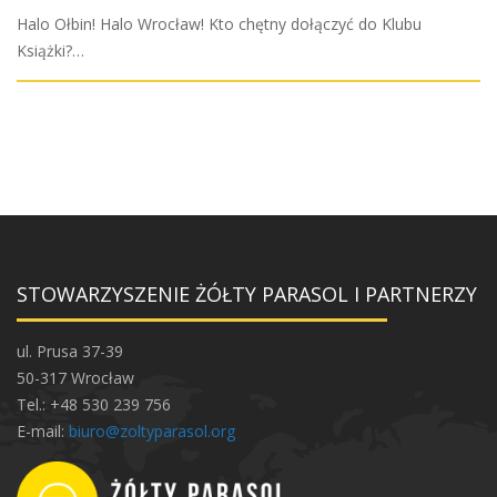
Halo Ołbin! Halo Wrocław! Kto chętny dołączyć do Klubu
Książki?…
STOWARZYSZENIE ŻÓŁTY PARASOL I PARTNERZY
ul. Prusa 37-39
50-317 Wrocław
Tel.: +48 530 239 756
E-mail:
biuro@zoltyparasol.org