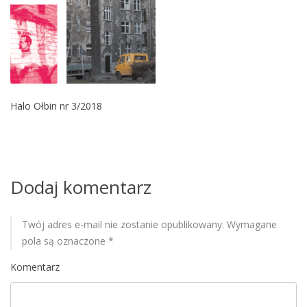
M
o
b
i
l
e
Halo Ołbin nr 3/2018
Dodaj komentarz
Twój adres e-mail nie zostanie opublikowany.
Wymagane
pola są oznaczone
*
Komentarz