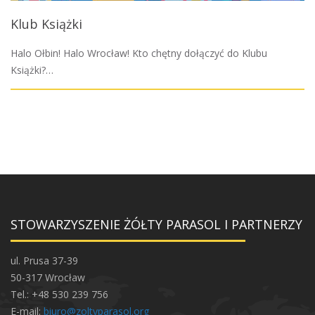
Klub Książki
Halo Ołbin! Halo Wrocław! Kto chętny dołączyć do Klubu
Książki?…
STOWARZYSZENIE ŻÓŁTY PARASOL I PARTNERZY
ul. Prusa 37-39
50-317 Wrocław
Tel.: +48 530 239 756
E-mail:
biuro@zoltyparasol.org