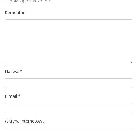
a
pola są oznaczone
*
c
Komentarz
j
a
w
p
Nazwa
*
i
s
E-mail
*
u
Witryna internetowa