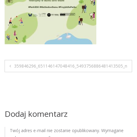
M
o
b
i
l
e
359846296_651146147048416_5493756886481413505_n
N
a
w
i
Dodaj komentarz
g
Twój adres e-mail nie zostanie opublikowany.
Wymagane