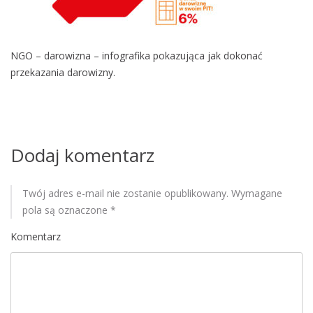
M
o
b
NGO – darowizna – infografika pokazująca jak dokonać
i
przekazania darowizny.
l
e
Dodaj komentarz
Twój adres e-mail nie zostanie opublikowany.
Wymagane
pola są oznaczone
*
Komentarz