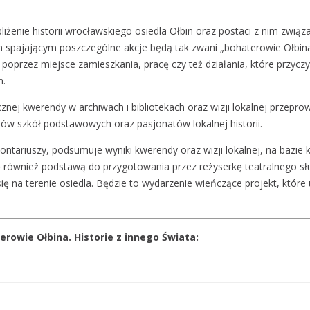
liżenie historii wrocławskiego osiedla Ołbin oraz postaci z nim zwią
m spajającym poszczególne akcje będą tak zwani „bohaterowie Ołbina”
poprzez miejsce zamieszkania, pracę czy też działania, które przyczy
h.
rycznej kwerendy w archiwach i bibliotekach oraz wizji lokalnej prz
iów szkół podstawowych oraz pasjonatów lokalnej historii.
ntariuszy, podsumuje wyniki kwerendy oraz wizji lokalnej, na bazie k
się również podstawą do przygotowania przez reżyserkę teatralnego 
na terenie osiedla. Będzie to wydarzenie wieńczące projekt, które uk
erowie Ołbina. Historie z innego Świata: