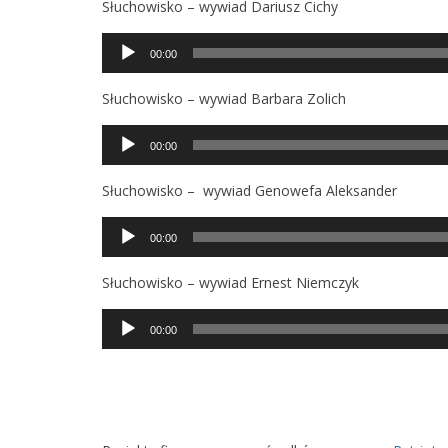
Słuchowisko – wywiad Dariusz Cichy
Odtwarzacz
00:00
plików
dźwiękowych
Słuchowisko – wywiad Barbara Zolich
Odtwarzacz
00:00
plików
dźwiękowych
Słuchowisko – wywiad Genowefa Aleksander
Odtwarzacz
00:00
plików
dźwiękowych
Słuchowisko – wywiad Ernest Niemczyk
Odtwarzacz
00:00
plików
dźwiękowych