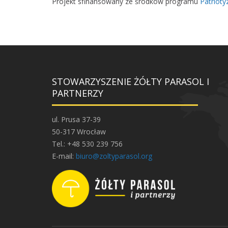
Projekt sfinansowany ze środków programu
Patrioty
STOWARZYSZENIE ŻÓŁTY PARASOL I
PARTNERZY
ul. Prusa 37-39
50-317 Wrocław
Tel.: +48 530 239 756
E-mail:
biuro@zoltyparasol.org