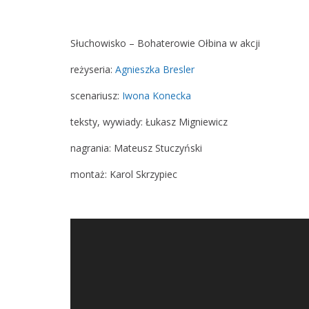
Słuchowisko – Bohaterowie Ołbina w akcji
reżyseria:
Agnieszka Bresler
scenariusz:
Iwona Konecka
teksty, wywiady: Łukasz Migniewicz
nagrania: Mateusz Stuczyński
montaż: Karol Skrzypiec
Odtwarzacz
plików
dźwiękowych