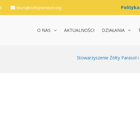
6
biuro@zoltyparasol.org
O NAS
AKTUALNOŚCI
DZIAŁANIA
nie Żółty Parasol i Partnerzy
Stowarzyszenie Żółty Parasol i