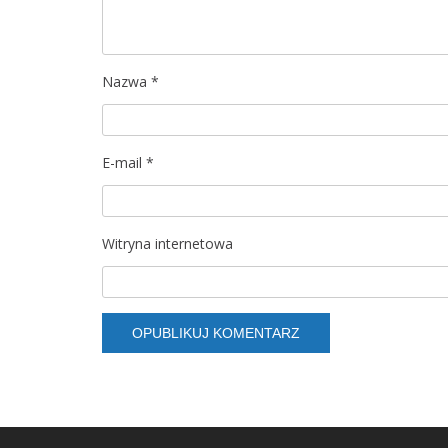
w
p
Nazwa
*
i
s
E-mail
*
u
Witryna internetowa