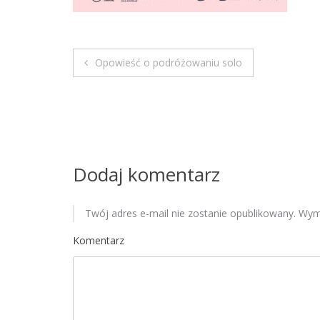
Opowieść o podróżowaniu solo
N
a
w
i
Dodaj komentarz
g
Twój adres e-mail nie zostanie opublikowany.
Wyma
a
Komentarz
c
j
a